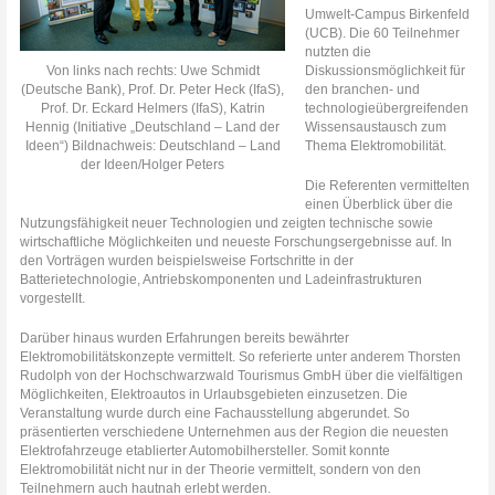
Umwelt-Campus Birkenfeld
(UCB). Die 60 Teilnehmer
nutzten die
Von links nach rechts: Uwe Schmidt
Diskussionsmöglichkeit für
(Deutsche Bank), Prof. Dr. Peter Heck (IfaS),
den branchen- und
Prof. Dr. Eckard Helmers (IfaS), Katrin
technologieübergreifenden
Hennig (Initiative „Deutschland – Land der
Wissensaustausch zum
Ideen“) Bildnachweis: Deutschland – Land
Thema Elektromobilität.
der Ideen/Holger Peters
Die Referenten vermittelten
einen Überblick über die
Nutzungsfähigkeit neuer Technologien und zeigten technische sowie
wirtschaftliche Möglichkeiten und neueste Forschungsergebnisse auf. In
den Vorträgen wurden beispielsweise Fortschritte in der
Batterietechnologie, Antriebskomponenten und Ladeinfrastrukturen
vorgestellt.
Darüber hinaus wurden Erfahrungen bereits bewährter
Elektromobilitätskonzepte vermittelt. So referierte unter anderem Thorsten
Rudolph von der Hochschwarzwald Tourismus GmbH über die vielfältigen
Möglichkeiten, Elektroautos in Urlaubsgebieten einzusetzen. Die
Veranstaltung wurde durch eine Fachausstellung abgerundet. So
präsentierten verschiedene Unternehmen aus der Region die neuesten
Elektrofahrzeuge etablierter Automobilhersteller. Somit konnte
Elektromobilität nicht nur in der Theorie vermittelt, sondern von den
Teilnehmern auch hautnah erlebt werden.