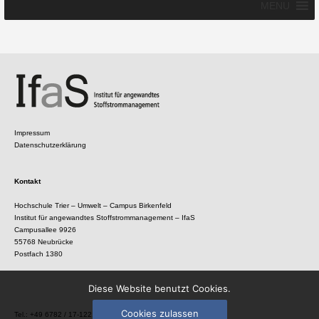
MENU
Impressum
Datenschutzerklärung
Kontakt
Hochschule Trier – Umwelt – Campus Birkenfeld
Institut für angewandtes Stoffstrommanagement – IfaS
Campusallee 9926
55768 Neubrücke
Postfach 1380
Diese Website benutzt Cookies.
Cookies zulassen
Tel.: +49 6782 / 17-1221