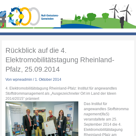
Zum
Inhalt
springen
Rückblick auf die 4.
Elektromobilitätstagung Rheinland-
Pfalz, 25.09.2014
Von
wpneadmin
/
1. Oktober 2014
4. Elektromobilitätstagung Rheinland-Pfalz: Institut für angewandtes
Stoffstrommanagement als „Ausgezeichneter Ort im Land der Ideen
2014/2015“ prämiert
Das Institut für
angewandtes
Stoffstromma
nagement
(IfaS)
veranstaltete am 25.
September 2014 die 4.
Elektromobilitätstagung
Rheinland-Pfalz am