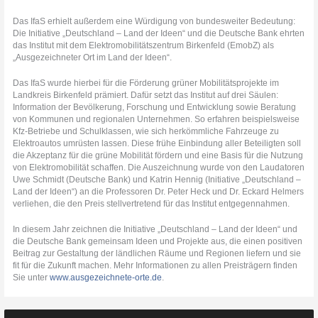
Das IfaS erhielt außerdem eine Würdigung von bundesweiter Bedeutung:
Die Initiative „Deutschland – Land der Ideen“ und die Deutsche Bank ehrten
das Institut mit dem Elektromobilitätszentrum Birkenfeld (EmobZ) als
„Ausgezeichneter Ort im Land der Ideen“.
Das IfaS wurde hierbei für die Förderung grüner Mobilitätsprojekte im
Landkreis Birkenfeld prämiert. Dafür setzt das Institut auf drei Säulen:
Information der Bevölkerung, Forschung und Entwicklung sowie Beratung
von Kommunen und regionalen Unternehmen. So erfahren beispielsweise
Kfz-Betriebe und Schulklassen, wie sich herkömmliche Fahrzeuge zu
Elektroautos umrüsten lassen. Diese frühe Einbindung aller Beteiligten soll
die Akzeptanz für die grüne Mobilität fördern und eine Basis für die Nutzung
von Elektromobilität schaffen. Die Auszeichnung wurde von den Laudatoren
Uwe Schmidt (Deutsche Bank) und Katrin Hennig (Initiative „Deutschland –
Land der Ideen“) an die Professoren Dr. Peter Heck und Dr. Eckard Helmers
verliehen, die den Preis stellvertretend für das Institut entgegennahmen.
In diesem Jahr zeichnen die Initiative „Deutschland – Land der Ideen“ und
die Deutsche Bank gemeinsam Ideen und Projekte aus, die einen positiven
Beitrag zur Gestaltung der ländlichen Räume und Regionen liefern und sie
fit für die Zukunft machen. Mehr Informationen zu allen Preisträgern finden
Sie unter
www.ausgezeichnete-orte.de
.