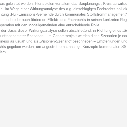
xis geleistet werden: Hier spielen vor allem das Bauplanungs-, Kreislaufwirts
le. Im Wege einer Wirkungsanalyse des o.g. einschlägigen Fachrechts soll d
htung „Null-Emissions-Gemeinde durch kommunales Stoffstrommanagement“ rec
mende oder auch fördernde Effekte des Fachrechts in seinen konkreten Regelu
peration mit den Modellgemeinden eine entscheidende Rolle.
 der Basis dieser Wirkungsanalyse sollen abschließend, in Richtung eines „Sol
unftsgerichteter Szenarien – im Gesamtprojekt werden diese Szenarien je na
iness as usual“ und als „Visionen-Szenario“ beschrieben – Empfehlungen und
hts gegeben werden, um angestrebte nachhaltige Konzepte kommunalen SSM 
dern.