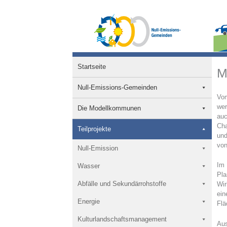
Zum
Inhalt
springen
Startseite
M
Null-Emissions-Gemeinden
Vom
wer
Die Modellkommunen
auc
Cha
Teilprojekte
und
von
Null-Emission
Im 
Wasser
Pla
Abfälle und Sekundärrohstoffe
Wir
ein
Energie
Flä
Kulturlandschaftsmanagement
Aus