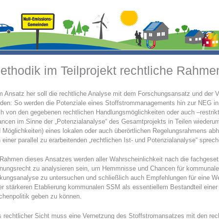
ethodik im Teilprojekt rechtliche Rahm
 Ansatz her soll die rechtliche Analyse mit dem Forschungsansatz und der
den: So werden die Potenziale eines Stoffstrommanagements hin zur NEG in d
h von den gegebenen rechtlichen Handlungsmöglichkeiten oder auch –restrik
ncen im Sinne der „Potenzialanalyse“ des Gesamtprojekts in Teilen wieder
 Möglichkeiten) eines lokalen oder auch überörtlichen Regelungsrahmens ab
 einer parallel zu erarbeitenden „rechtlichen Ist- und Potenzialanalyse“ sprech
Rahmen dieses Ansatzes werden aller Wahrscheinlichkeit nach die fachgese
nungsrecht zu analysieren sein, um Hemmnisse und Chancen für kommunal
kungsanalyse zu untersuchen und schließlich auch Empfehlungen für eine W
er stärkeren Etablierung kommunalen SSM als essentiellem Bestandteil ein
chenpolitik geben zu können.
 rechtlicher Sicht muss eine Vernetzung des Stoffstromansatzes mit den rech