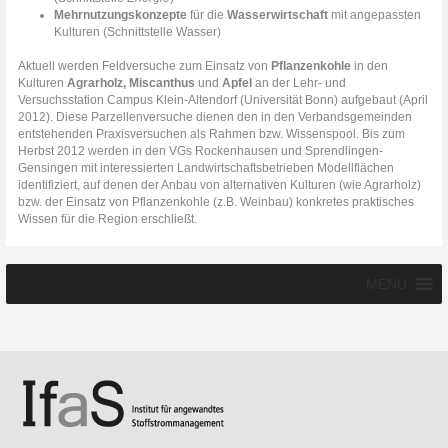
Mehrnutzungskonzepte
für die
Wasserwirtschaft
mit angepassten
Kulturen (Schnittstelle Wasser)
Aktuell werden Feldversuche zum Einsatz von
Pflanzenkohle
in den
Kulturen
Agrarholz, Miscanthus
und
Apfel
an der Lehr- und
Versuchsstation Campus Klein-Altendorf (Universität Bonn) aufgebaut (April
2012). Diese Parzellenversuche dienen den in den Verbandsgemeinden
entstehenden Praxisversuchen als Rahmen bzw. Wissenspool. Bis zum
Herbst 2012 werden in den VGs Rockenhausen und Sprendlingen-
Gensingen mit interessierten Landwirtschaftsbetrieben Modellflächen
identifiziert, auf denen der Anbau von alternativen Kulturen (wie Agrarholz)
bzw. der Einsatz von Pflanzenkohle (z.B. Weinbau) konkretes praktisches
Wissen für die Region erschließt.
MENU