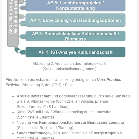
Abbildung 2: Arbeitsplan des Teilprojektes 6
(Kulturlandschaftsmanagement)
Eine konkrete praxisbasierte Umsetzung erfolgt durch
Next-Practice-
Projekte
(Abbildung 2, dort AP 2) z.B. zu
Kreislaufwirtschaft
und Bodenverbesserung durch neue Substrate
wie z.B. Pflanzenkohle (Schnittstellen Wasser,
Energie
,
Sekundärrohstoffe & Landbau)
Klein-KWK mit Holz / Wärmecontracting durch Landwirte
(Schnittstelle
Energie
)
Nutzung von
Kompensationsflächen
zur
Biomasseerzeugung
(Schnittstelle Recht und Planung)
Landschaftspflege
-,
Reb- und Obstholz als
Energieträger
o.ä.
(Schnittstelle
Energie
)