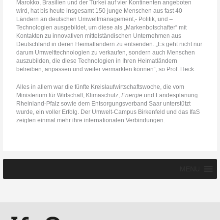
Marokko, Brasilien und der Türkei auf vier Kontinenten angeboten
wird, hat bis heute insgesamt 150 junge Menschen aus fast 40
Ländern an deutschen Umweltmanagement,- Politik, und –
Technologien ausgebildet, um diese als „Markenbotschafter“ mit
Kontakten zu innovativen mittelständischen Unternehmen aus
Deutschland in deren Heimatländern zu entsenden. „Es geht nicht nur
darum Umwelttechnologien zu verkaufen, sondern auch Menschen
auszubilden, die diese Technologien in Ihren Heimatländern
betreiben, anpassen und weiter vermarkten können“, so Prof. Heck.
Alles in allem war die fünfte Kreislaufwirtschaftswoche, die vom
Ministerium für Wirtschaft, Klimaschutz,
Energie
und Landesplanung
Rheinland-Pfalz sowie dem Entsorgungsverband Saar unterstützt
wurde, ein voller Erfolg. Der Umwelt-Campus Birkenfeld und das IfaS
zeigten einmal mehr ihre internationalen Verbindungen.
MENU