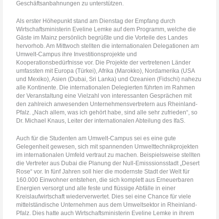
Geschäftsanbahnungen zu unterstützen.
Als erster Höhepunkt stand am Dienstag der Empfang durch
Wirtschaftsministerin Eveline Lemke auf dem Programm, welche die
Gäste im Mainz persönlich begrüßte und die Vorteile des Landes
hervorhob. Am Mittwoch stellten die internationalen Delegationen am
Umwelt-Campus ihre Investitionsprojekte und
Kooperationsbedürfnisse vor. Die Projekte der vertretenen Länder
umfassten mit Europa (Türkei), Afrika (Marokko), Nordamerika (USA
und Mexiko), Asien (Dubai, Sri Lanka) und Ozeanien (Fidschi) nahezu
alle Kontinente. Die internationalen Delegierten führten im Rahmen
der Veranstaltung eine Vielzahl von interessanten Gesprächen mit
den zahlreich anwesenden Unternehmensvertretern aus Rheinland-
Pfalz. „Nach allem, was ich gehört habe, sind alle sehr zufrieden“, so
Dr. Michael Knaus, Leiter der internationalen Abteilung des IfaS.
Auch für die Studenten am Umwelt-Campus sei es eine gute
Gelegenheit gewesen, sich mit spannenden Umwelttechnikprojekten
im internationalen Umfeld vertraut zu machen. Beispielsweise stellten
die Vertreter aus Dubai die Planung der Null-Emisssionsstadt „Desert
Rose“ vor. In fünf Jahren soll hier die modernste Stadt der Welt für
160.000 Einwohner entstehen, die sich komplett aus Erneuerbaren
Energien versorgt und alle feste und flüssige Abfälle in einer
Kreislaufwirtschaft wiederverwertet. Dies sei eine Chance für viele
mittelständische Unternehmen aus dem Umweltsektor in Rheinland-
Pfalz. Dies hatte auch Wirtschaftsministerin Eveline Lemke in ihrem