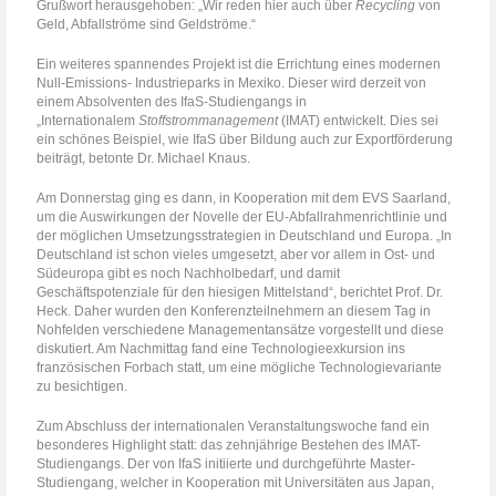
Grußwort herausgehoben: „Wir reden hier auch über
Recycling
von
Geld, Abfallströme sind Geldströme.“
Ein weiteres spannendes Projekt ist die Errichtung eines modernen
Null-Emissions- Industrieparks in Mexiko. Dieser wird derzeit von
einem Absolventen des IfaS-Studiengangs in
„Internationalem
Stoffstrommanagement
(IMAT) entwickelt. Dies sei
ein schönes Beispiel, wie IfaS über Bildung auch zur Exportförderung
beiträgt, betonte Dr. Michael Knaus.
Am Donnerstag ging es dann, in Kooperation mit dem EVS Saarland,
um die Auswirkungen der Novelle der EU-Abfallrahmenrichtlinie und
der möglichen Umsetzungsstrategien in Deutschland und Europa. „In
Deutschland ist schon vieles umgesetzt, aber vor allem in Ost- und
Südeuropa gibt es noch Nachholbedarf, und damit
Geschäftspotenziale für den hiesigen Mittelstand“, berichtet Prof. Dr.
Heck. Daher wurden den Konferenzteilnehmern an diesem Tag in
Nohfelden verschiedene Managementansätze vorgestellt und diese
diskutiert. Am Nachmittag fand eine Technologieexkursion ins
französischen Forbach statt, um eine mögliche Technologievariante
zu besichtigen.
Zum Abschluss der internationalen Veranstaltungswoche fand ein
besonderes Highlight statt: das zehnjährige Bestehen des IMAT-
Studiengangs. Der von IfaS initiierte und durchgeführte Master-
Studiengang, welcher in Kooperation mit Universitäten aus Japan,