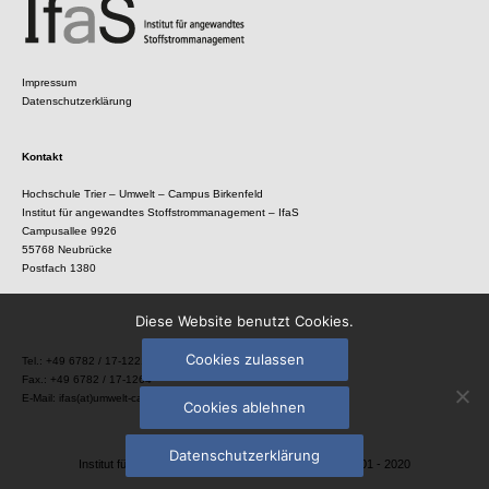
Impressum
Datenschutzerklärung
Kontakt
Hochschule Trier – Umwelt – Campus Birkenfeld
Institut für angewandtes Stoffstrommanagement – IfaS
Campusallee 9926
55768 Neubrücke
Postfach 1380
Diese Website benutzt Cookies.
Cookies zulassen
Tel.: +49 6782 / 17-1221
Fax.: +49 6782 / 17-1264
E-Mail:
ifas(at)umwelt-campus.de
Cookies ablehnen
Datenschutzerklärung
Institut für angewandtes Stoffstrommanagement © 2001 - 2020